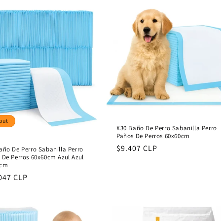
out
X30 Baño De Perro Sabanilla Perro
Paños De Perros 60x60cm
Regular
$9.407 CLP
año De Perro Sabanilla Perro
 De Perros 60x60cm Azul Azul
price
0cm
lar
047 CLP
e