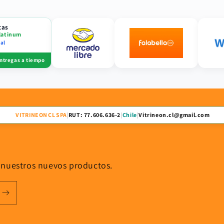
tas
latinum
ial
ntregas a tiempo
VITRINEON CL SPA
|
RUT: 77.606.636-2
|
Chile
|
Vitrineon.cl@gmail.com
 nuestros nuevos productos.