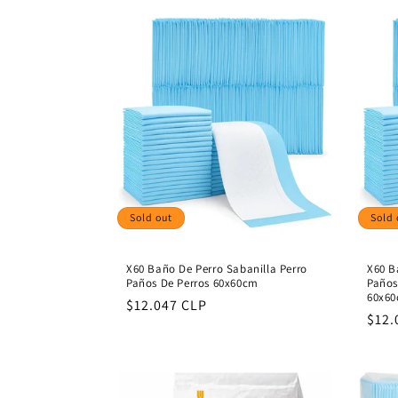
Sold out
Sold 
X60 Baño De Perro Sabanilla Perro
X60 B
Paños De Perros 60x60cm
Paños
60x6
Regular
$12.047 CLP
Regu
$12.
price
pric