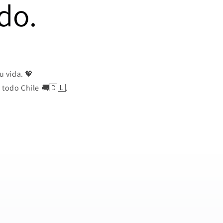
do.
 vida. 💖
 todo Chile 🚚🇨🇱.