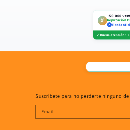
+50.000 ven
🏅
Reputación P
✓
Tienda Ofic
✓ Buena atención
✓ E
Suscríbete para no perderte ninguno de
Email