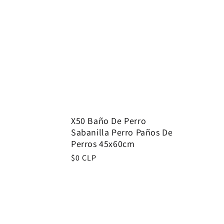
X50 Baño De Perro
Sabanilla Perro Paños De
Perros 45x60cm
Regular
$0 CLP
price