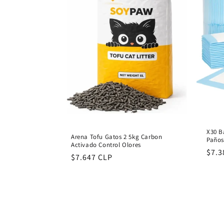
X30 B
Arena Tofu Gatos 2 5kg Carbon
Paños
Activado Control Olores
Regu
$7.3
Regular
$7.647 CLP
pric
price