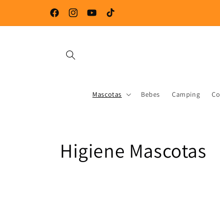
Skip to
content
Facebook
Instagram
YouTube
TikTok
Mascotas
Bebes
Camping
Co
C
Higiene Mascotas
o
l