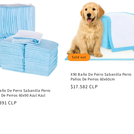
Sold out
X90 Baño De Perro Sabanilla Perro
Paños De Perros 60x60cm
Regular
$17.582 CLP
año De Perro Sabanilla Perro
price
 De Perros 60x90 Azul Azul
lar
391 CLP
e