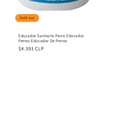
Sold out
Educador Sanitario Perro Educador
Perros Educador De Perros
Regular
$4.391 CLP
price