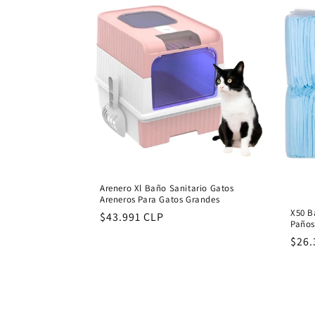
l
e
c
t
i
o
Arenero Xl Baño Sanitario Gatos
Areneros Para Gatos Grandes
X50 B
Regular
$43.991 CLP
n
Paños
price
Regu
$26.
:
pric