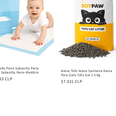
año Perro Sabanilla Perro
Arena Tofu Arena Sanitaria Arena
 Sabanilla Perro 45x60cm
Para Gato Tofu Gat 2.5 Kg
lar
83 CLP
Regular
$7.031 CLP
e
price