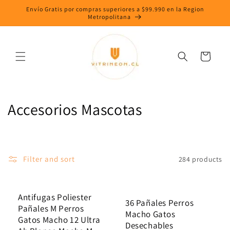
Skip to
Envío Gratis por compras superiores a $99.990 en la Region
content
Metropolitana
Cart
C
Accesorios Mascotas
o
l
Filter and sort
284 products
l
e
Antifugas Poliester
36 Pañales Perros
c
Pañales M Perros
Macho Gatos
Gatos Macho 12 Ultra
t
Desechables