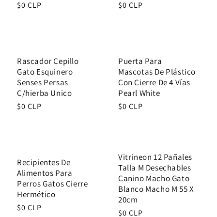
Regular
$0 CLP
Regular
$0 CLP
price
price
Rascador Cepillo
Puerta Para
Gato Esquinero
Mascotas De Plástico
Senses Persas
Con Cierre De 4 Vías
C/hierba Unico
Pearl White
Regular
$0 CLP
Regular
$0 CLP
price
price
Vitrineon 12 Pañales
Recipientes De
Talla M Desechables
Alimentos Para
Canino Macho Gato
Perros Gatos Cierre
Blanco Macho M 55 X
Hermético
20cm
Regular
$0 CLP
Regular
$0 CLP