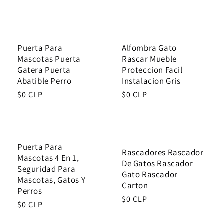
price
price
Puerta Para
Alfombra Gato
Mascotas Puerta
Rascar Mueble
Gatera Puerta
Proteccion Facil
Abatible Perro
Instalacion Gris
Regular
$0 CLP
Regular
$0 CLP
price
price
Puerta Para
Rascadores Rascador
Mascotas 4 En 1,
De Gatos Rascador
Seguridad Para
Gato Rascador
Mascotas, Gatos Y
Carton
Perros
Regular
$0 CLP
Regular
$0 CLP
price
price