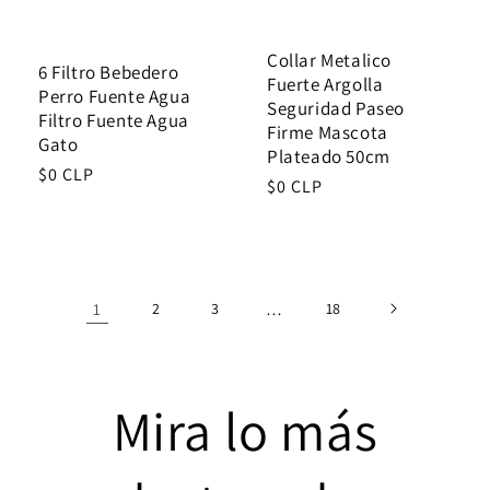
Collar Metalico
6 Filtro Bebedero
Fuerte Argolla
Perro Fuente Agua
Seguridad Paseo
Filtro Fuente Agua
Firme Mascota
Gato
Plateado 50cm
Regular
$0 CLP
Regular
$0 CLP
price
price
1
2
3
…
18
Mira lo más