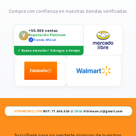
Compra con confianza en nuestras tiendas verificadas
+50.000 ventas
🏅
Reputación Platinum
✓
Tienda Oficial
✓ Buena atención
✓ Entregas a tiempo
VITRINEON CL SPA
|
RUT: 77.606.636-2
|
Chile
|
Vitrineon.cl@gmail.com
Suscríbete para no perderte ninguno de nuestros