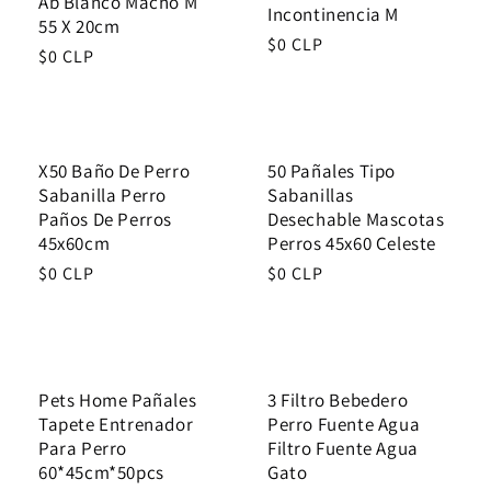
Ab Blanco Macho M
Incontinencia M
55 X 20cm
i
Regular
$0 CLP
Regular
$0 CLP
price
o
price
n
:
X50 Baño De Perro
50 Pañales Tipo
Sabanilla Perro
Sabanillas
Paños De Perros
Desechable Mascotas
45x60cm
Perros 45x60 Celeste
Regular
$0 CLP
Regular
$0 CLP
price
price
Pets Home Pañales
3 Filtro Bebedero
Tapete Entrenador
Perro Fuente Agua
Para Perro
Filtro Fuente Agua
60*45cm*50pcs
Gato